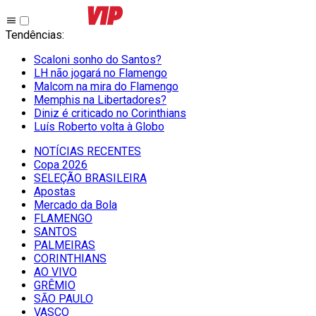
Tendências
:
Scaloni sonho do Santos?
LH não jogará no Flamengo
Malcom na mira do Flamengo
Memphis na Libertadores?
Diniz é criticado no Corinthians
Luís Roberto volta à Globo
NOTÍCIAS RECENTES
Copa 2026
SELEÇÃO BRASILEIRA
Apostas
Mercado da Bola
FLAMENGO
SANTOS
PALMEIRAS
CORINTHIANS
AO VIVO
GRÊMIO
SĀO PAULO
VASCO