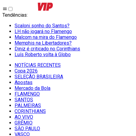
Tendências
:
Scaloni sonho do Santos?
LH não jogará no Flamengo
Malcom na mira do Flamengo
Memphis na Libertadores?
Diniz é criticado no Corinthians
Luís Roberto volta à Globo
NOTÍCIAS RECENTES
Copa 2026
SELEÇÃO BRASILEIRA
Apostas
Mercado da Bola
FLAMENGO
SANTOS
PALMEIRAS
CORINTHIANS
AO VIVO
GRÊMIO
SĀO PAULO
VASCO