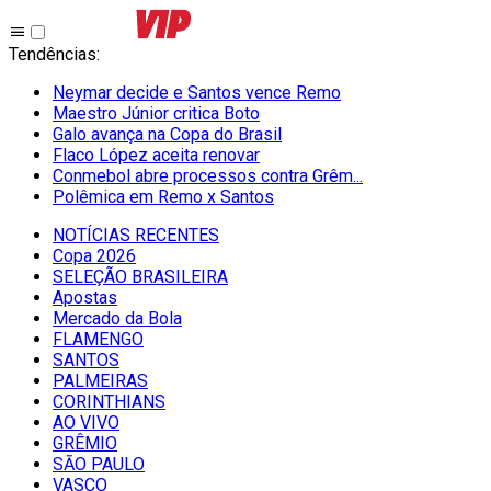
Tendências
:
Neymar decide e Santos vence Remo
Maestro Júnior critica Boto
Galo avança na Copa do Brasil
Flaco López aceita renovar
Conmebol abre processos contra Grêm...
Polêmica em Remo x Santos
NOTÍCIAS RECENTES
Copa 2026
SELEÇÃO BRASILEIRA
Apostas
Mercado da Bola
FLAMENGO
SANTOS
PALMEIRAS
CORINTHIANS
AO VIVO
GRÊMIO
SĀO PAULO
VASCO