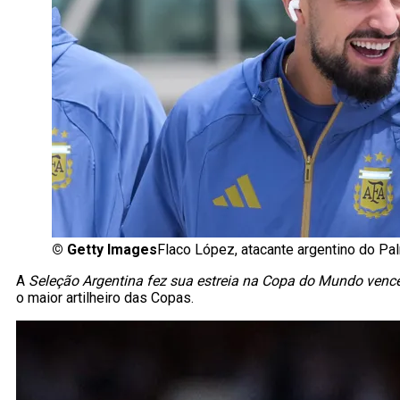
©
Getty Images
Flaco López, atacante argentino do Pa
A
Seleção Argentina fez sua estreia na Copa do Mundo vence
o maior artilheiro das Copas.