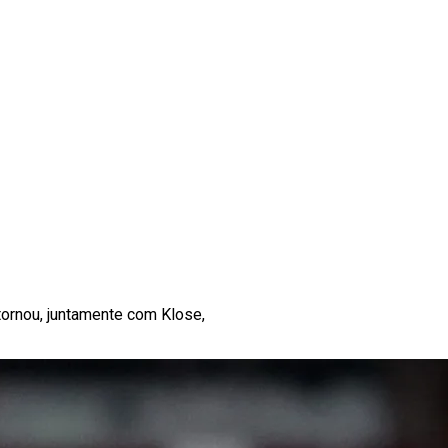
tornou, juntamente com Klose,