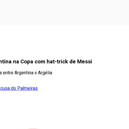
ntina na Copa com hat-trick de Messi
 entre Argentina x Argélia
recusa do Palmeiras