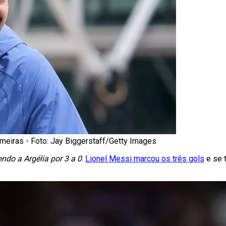
lmeiras - Foto: Jay Biggerstaff/Getty Images
ndo a Argélia por 3 a 0
.
Lionel Messi marcou os três gols
e se 