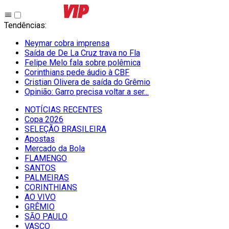
Tendências
:
Neymar cobra imprensa
Saída de De La Cruz trava no Fla
Felipe Melo fala sobre polêmica
Corinthians pede áudio à CBF
Cristian Olivera de saída do Grêmio
Opinião: Garro precisa voltar a ser...
NOTÍCIAS RECENTES
Copa 2026
SELEÇÃO BRASILEIRA
Apostas
Mercado da Bola
FLAMENGO
SANTOS
PALMEIRAS
CORINTHIANS
AO VIVO
GRÊMIO
SĀO PAULO
VASCO