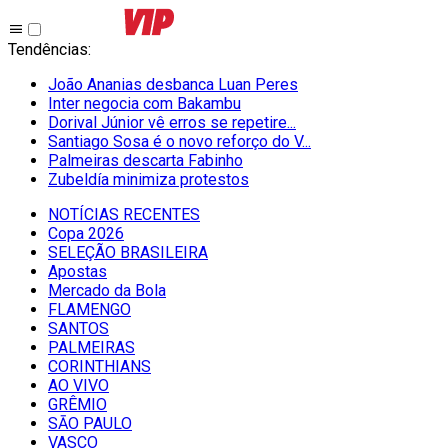
Tendências
:
João Ananias desbanca Luan Peres
Inter negocia com Bakambu
Dorival Júnior vê erros se repetire...
Santiago Sosa é o novo reforço do V...
Palmeiras descarta Fabinho
Zubeldía minimiza protestos
NOTÍCIAS RECENTES
Copa 2026
SELEÇÃO BRASILEIRA
Apostas
Mercado da Bola
FLAMENGO
SANTOS
PALMEIRAS
CORINTHIANS
AO VIVO
GRÊMIO
SĀO PAULO
VASCO