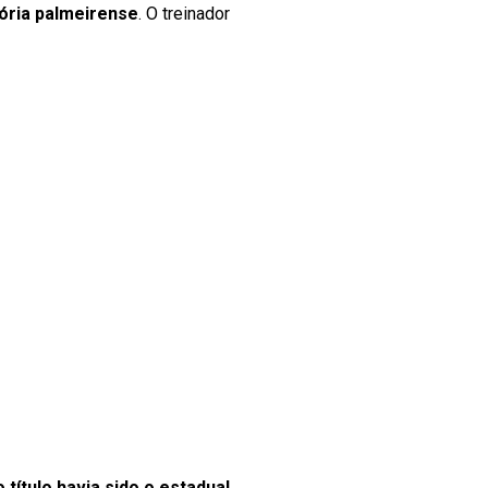
tória palmeirense
. O treinador
o título havia sido o estadual