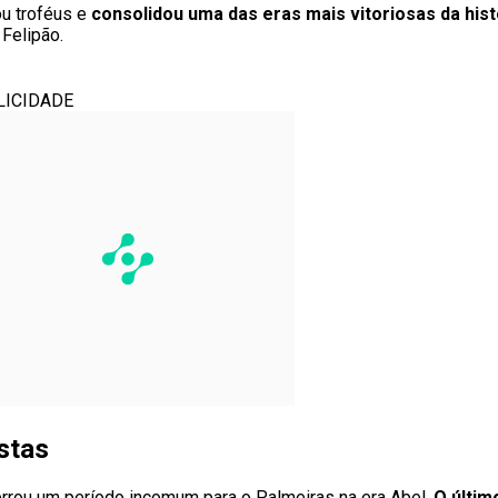
u troféus e
consolidou uma das eras mais vitoriosas da his
Felipão.
LICIDADE
stas
rou um período incomum para o Palmeiras na era Abel.
O últim