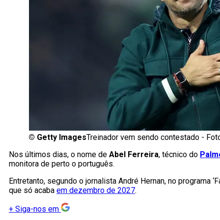
©
Getty Images
Treinador vem sendo contestado - Fot
Nos últimos dias, o nome de
Abel Ferreira
, técnico do
Palm
monitora de perto o português.
Entretanto, segundo o jornalista André Hernan, no programa ‘
que só acaba
em dezembro de 2027
.
+
Siga-nos em