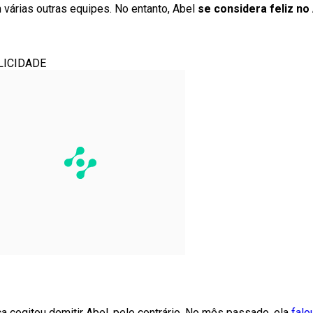
 várias outras equipes. No entanto, Abel
se considera feliz no
LICIDADE
nca cogitou demitir Abel, pelo contrário. No mês passado, ela
falo