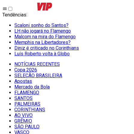
Tendências
:
Scaloni sonho do Santos?
LH não jogará no Flamengo
Malcom na mira do Flamengo
Memphis na Libertadores?
Diniz é criticado no Corinthians
Luís Roberto volta à Globo
NOTÍCIAS RECENTES
Copa 2026
SELEÇÃO BRASILEIRA
Apostas
Mercado da Bola
FLAMENGO
SANTOS
PALMEIRAS
CORINTHIANS
AO VIVO
GRÊMIO
SĀO PAULO
VASCO