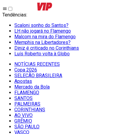
Tendências
:
Scaloni sonho do Santos?
LH não jogará no Flamengo
Malcom na mira do Flamengo
Memphis na Libertadores?
Diniz é criticado no Corinthians
Luís Roberto volta à Globo
NOTÍCIAS RECENTES
Copa 2026
SELEÇÃO BRASILEIRA
Apostas
Mercado da Bola
FLAMENGO
SANTOS
PALMEIRAS
CORINTHIANS
AO VIVO
GRÊMIO
SĀO PAULO
VASCO