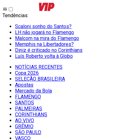
Tendências
:
Scaloni sonho do Santos?
LH não jogará no Flamengo
Malcom na mira do Flamengo
Memphis na Libertadores?
Diniz é criticado no Corinthians
Luís Roberto volta à Globo
NOTÍCIAS RECENTES
Copa 2026
SELEÇÃO BRASILEIRA
Apostas
Mercado da Bola
FLAMENGO
SANTOS
PALMEIRAS
CORINTHIANS
AO VIVO
GRÊMIO
SĀO PAULO
VASCO