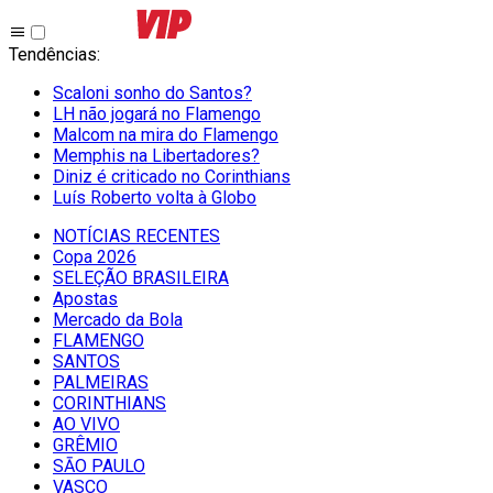
Tendências
:
Scaloni sonho do Santos?
LH não jogará no Flamengo
Malcom na mira do Flamengo
Memphis na Libertadores?
Diniz é criticado no Corinthians
Luís Roberto volta à Globo
NOTÍCIAS RECENTES
Copa 2026
SELEÇÃO BRASILEIRA
Apostas
Mercado da Bola
FLAMENGO
SANTOS
PALMEIRAS
CORINTHIANS
AO VIVO
GRÊMIO
SĀO PAULO
VASCO