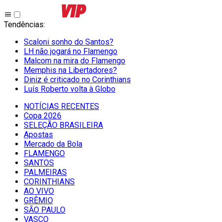
Tendências
:
Scaloni sonho do Santos?
LH não jogará no Flamengo
Malcom na mira do Flamengo
Memphis na Libertadores?
Diniz é criticado no Corinthians
Luís Roberto volta à Globo
NOTÍCIAS RECENTES
Copa 2026
SELEÇÃO BRASILEIRA
Apostas
Mercado da Bola
FLAMENGO
SANTOS
PALMEIRAS
CORINTHIANS
AO VIVO
GRÊMIO
SĀO PAULO
VASCO