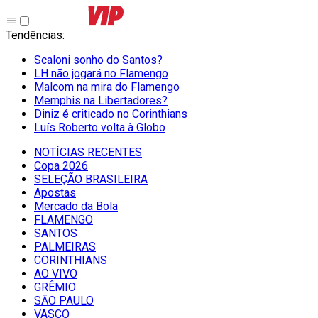
Tendências
:
Scaloni sonho do Santos?
LH não jogará no Flamengo
Malcom na mira do Flamengo
Memphis na Libertadores?
Diniz é criticado no Corinthians
Luís Roberto volta à Globo
NOTÍCIAS RECENTES
Copa 2026
SELEÇÃO BRASILEIRA
Apostas
Mercado da Bola
FLAMENGO
SANTOS
PALMEIRAS
CORINTHIANS
AO VIVO
GRÊMIO
SĀO PAULO
VASCO