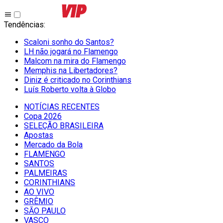
Tendências
:
Scaloni sonho do Santos?
LH não jogará no Flamengo
Malcom na mira do Flamengo
Memphis na Libertadores?
Diniz é criticado no Corinthians
Luís Roberto volta à Globo
NOTÍCIAS RECENTES
Copa 2026
SELEÇÃO BRASILEIRA
Apostas
Mercado da Bola
FLAMENGO
SANTOS
PALMEIRAS
CORINTHIANS
AO VIVO
GRÊMIO
SĀO PAULO
VASCO