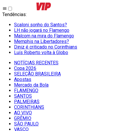
Tendências
:
Scaloni sonho do Santos?
LH não jogará no Flamengo
Malcom na mira do Flamengo
Memphis na Libertadores?
Diniz é criticado no Corinthians
Luís Roberto volta à Globo
NOTÍCIAS RECENTES
Copa 2026
SELEÇÃO BRASILEIRA
Apostas
Mercado da Bola
FLAMENGO
SANTOS
PALMEIRAS
CORINTHIANS
AO VIVO
GRÊMIO
SĀO PAULO
VASCO