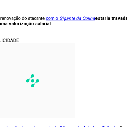
 a renovação do atacante
com o
Gigante da Colina
estaria trava
ma valorização salarial
.
LICIDADE