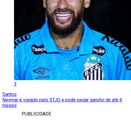
3
Santos
Neymar é vigiado pelo STJD e pode pegar gancho de até 6
meses
PUBLICIDADE