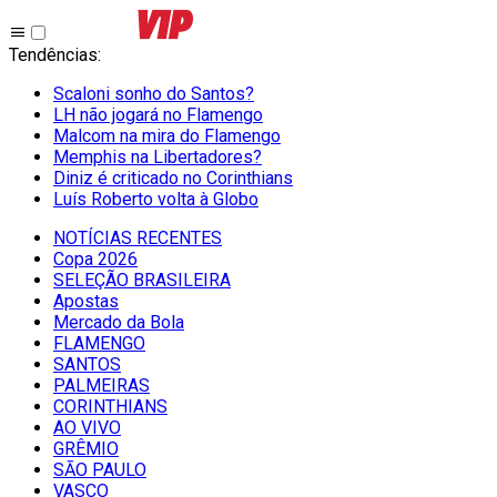
Tendências
:
Scaloni sonho do Santos?
LH não jogará no Flamengo
Malcom na mira do Flamengo
Memphis na Libertadores?
Diniz é criticado no Corinthians
Luís Roberto volta à Globo
NOTÍCIAS RECENTES
Copa 2026
SELEÇÃO BRASILEIRA
Apostas
Mercado da Bola
FLAMENGO
SANTOS
PALMEIRAS
CORINTHIANS
AO VIVO
GRÊMIO
SĀO PAULO
VASCO