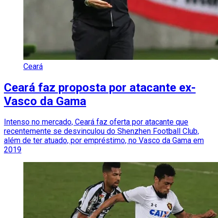
Ceará
Ceará faz proposta por atacante ex-
Vasco da Gama
Intenso no mercado, Ceará faz oferta por atacante que
recentemente se desvinculou do Shenzhen Football Club,
além de ter atuado, por empréstimo, no Vasco da Gama em
2019