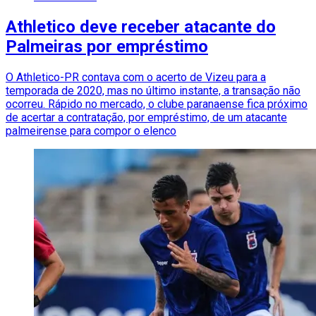
Athletico deve receber atacante do
Palmeiras por empréstimo
O Athletico-PR contava com o acerto de Vizeu para a
temporada de 2020, mas no último instante, a transação não
ocorreu. Rápido no mercado, o clube paranaense fica próximo
de acertar a contratação, por empréstimo, de um atacante
palmeirense para compor o elenco