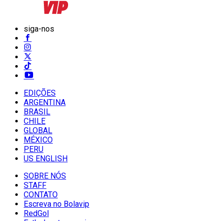
siga-nos
EDIÇÕES
ARGENTINA
BRASIL
CHILE
GLOBAL
MÉXICO
PERU
US ENGLISH
SOBRE NÓS
STAFF
CONTATO
Escreva no Bolavip
RedGol