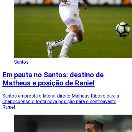
Santos
Em pauta no Santos: destino de
Matheus e posição de Raniel
Santos empresta o lateral-direito Matheus Ribeiro para a
Chapecoense e testa nova posição para o centroavante
Raniel