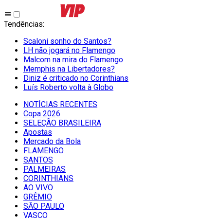
Tendências
:
Scaloni sonho do Santos?
LH não jogará no Flamengo
Malcom na mira do Flamengo
Memphis na Libertadores?
Diniz é criticado no Corinthians
Luís Roberto volta à Globo
NOTÍCIAS RECENTES
Copa 2026
SELEÇÃO BRASILEIRA
Apostas
Mercado da Bola
FLAMENGO
SANTOS
PALMEIRAS
CORINTHIANS
AO VIVO
GRÊMIO
SĀO PAULO
VASCO