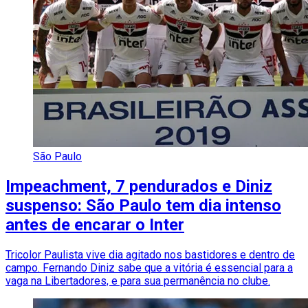
São Paulo
Impeachment, 7 pendurados e Diniz
suspenso: São Paulo tem dia intenso
antes de encarar o Inter
Tricolor Paulista vive dia agitado nos bastidores e dentro de
campo. Fernando Diniz sabe que a vitória é essencial para a
vaga na Libertadores, e para sua permanência no clube.