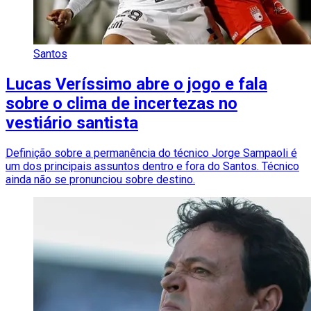
Santos
Lucas Veríssimo abre o jogo e fala
sobre o clima de incertezas no
vestiário santista
Definição sobre a permanência do técnico Jorge Sampaoli é
um dos principais assuntos dentro e fora do Santos. Técnico
ainda não se pronunciou sobre destino.