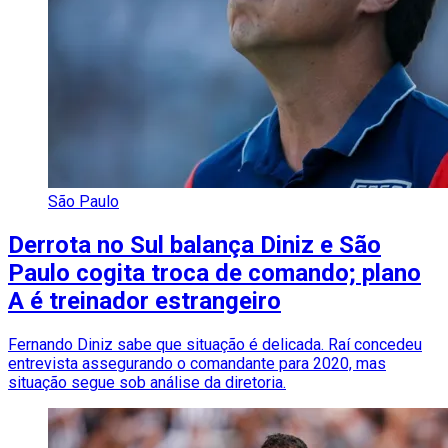
São Paulo
Derrota no Sul balança Diniz e São
Paulo cogita troca de comando; plano
A é treinador estrangeiro
Fernando Diniz sabe que situação é delicada. Raí concedeu
entrevista assegurando o comandante para 2020, mas
situação segue sob análise da diretoria.