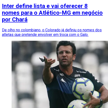
Inter define lista e vai oferecer 8
nomes para o Atlético-MG em negócio
por Chará
De olho no colombiano, o Colorado já definiu os nomes dos
atletas que pretende envolver em troca com o Galo.