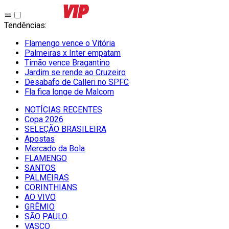
Tendências
:
Flamengo vence o Vitória
Palmeiras x Inter empatam
Timão vence Bragantino
Jardim se rende ao Cruzeiro
Desabafo de Calleri no SPFC
Fla fica longe de Malcom
NOTÍCIAS RECENTES
Copa 2026
SELEÇÃO BRASILEIRA
Apostas
Mercado da Bola
FLAMENGO
SANTOS
PALMEIRAS
CORINTHIANS
AO VIVO
GRÊMIO
SĀO PAULO
VASCO