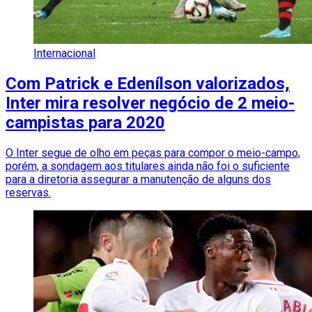
Internacional
Com Patrick e Edenílson valorizados,
Inter mira resolver negócio de 2 meio-
campistas para 2020
O Inter segue de olho em peças para compor o meio-campo,
porém, a sondagem aos titulares ainda não foi o suficiente
para a diretoria assegurar a manutenção de alguns dos
reservas.