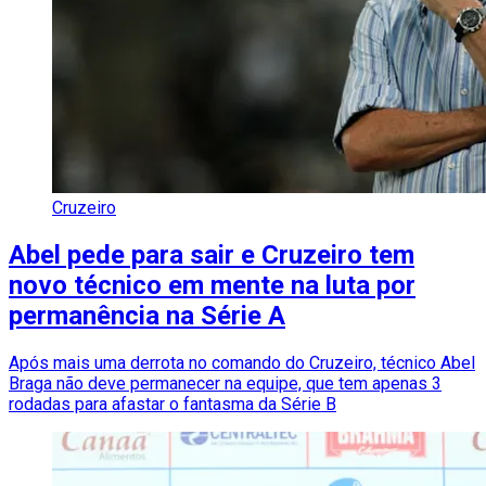
Cruzeiro
Abel pede para sair e Cruzeiro tem
novo técnico em mente na luta por
permanência na Série A
Após mais uma derrota no comando do Cruzeiro, técnico Abel
Braga não deve permanecer na equipe, que tem apenas 3
rodadas para afastar o fantasma da Série B