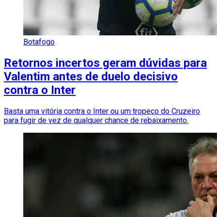
Botafogo
Retornos incertos geram dúvidas para
Valentim antes de duelo decisivo
contra o Inter
Basta uma vitória contra o Inter ou um tropeço do Cruzeiro
para fugir de vez de qualquer chance de rebaixamento.