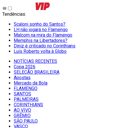
Tendências
:
Scaloni sonho do Santos?
LH não jogará no Flamengo
Malcom na mira do Flamengo
Memphis na Libertadores?
Diniz é criticado no Corinthians
Luís Roberto volta à Globo
NOTÍCIAS RECENTES
Copa 2026
SELEÇÃO BRASILEIRA
Apostas
Mercado da Bola
FLAMENGO
SANTOS
PALMEIRAS
CORINTHIANS
AO VIVO
GRÊMIO
SĀO PAULO
VASCO