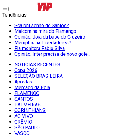
Tendências
:
Scaloni sonho do Santos?
Malcom na mira do Flamengo
Opinião: Joia da base do Cruzeiro
Memphis na Libertadores?
Fla monitora Fábio Silva
Opinião: Inter precisa de novo gole...
NOTÍCIAS RECENTES
Copa 2026
SELEÇÃO BRASILEIRA
Apostas
Mercado da Bola
FLAMENGO
SANTOS
PALMEIRAS
CORINTHIANS
AO VIVO
GRÊMIO
SĀO PAULO
VASCO