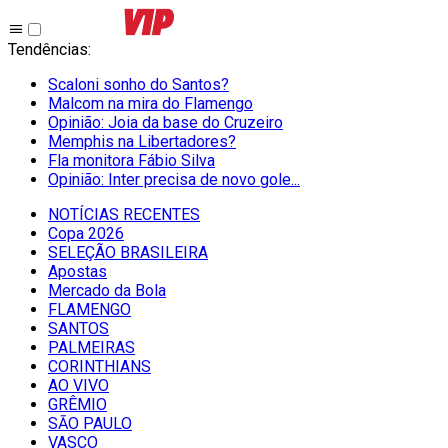
Tendências
:
Scaloni sonho do Santos?
Malcom na mira do Flamengo
Opinião: Joia da base do Cruzeiro
Memphis na Libertadores?
Fla monitora Fábio Silva
Opinião: Inter precisa de novo gole...
NOTÍCIAS RECENTES
Copa 2026
SELEÇÃO BRASILEIRA
Apostas
Mercado da Bola
FLAMENGO
SANTOS
PALMEIRAS
CORINTHIANS
AO VIVO
GRÊMIO
SĀO PAULO
VASCO