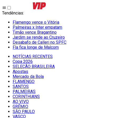
Tendências
:
Flamengo vence o Vitória
Palmeiras x Inter empatam
Timão vence Bragantino
Jardim se rende ao Cruzeiro
Desabafo de Calleri no SPFC
Fla fica longe de Malcom
NOTÍCIAS RECENTES
Copa 2026
SELEÇÃO BRASILEIRA
Apostas
Mercado da Bola
FLAMENGO
SANTOS
PALMEIRAS
CORINTHIANS
AO VIVO
GRÊMIO
SĀO PAULO
VASCO