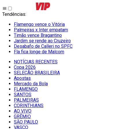
Tendências
:
Flamengo vence o Vitória
Palmeiras x Inter empatam
Timão vence Bragantino
Jardim se rende ao Cruzeiro
Desabafo de Calleri no SPFC
Fla fica longe de Malcom
NOTÍCIAS RECENTES
Copa 2026
SELEÇÃO BRASILEIRA
Apostas
Mercado da Bola
FLAMENGO
SANTOS
PALMEIRAS
CORINTHIANS
AO VIVO
GRÊMIO
SĀO PAULO
VASCO