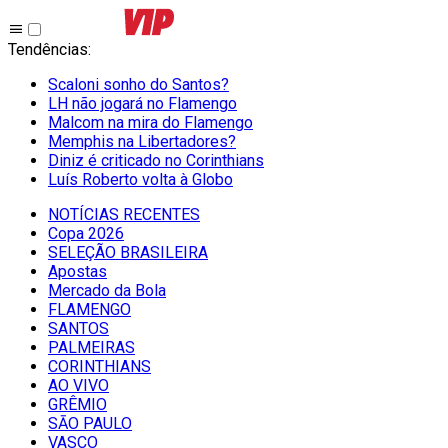
Tendências
:
Scaloni sonho do Santos?
LH não jogará no Flamengo
Malcom na mira do Flamengo
Memphis na Libertadores?
Diniz é criticado no Corinthians
Luís Roberto volta à Globo
NOTÍCIAS RECENTES
Copa 2026
SELEÇÃO BRASILEIRA
Apostas
Mercado da Bola
FLAMENGO
SANTOS
PALMEIRAS
CORINTHIANS
AO VIVO
GRÊMIO
SĀO PAULO
VASCO