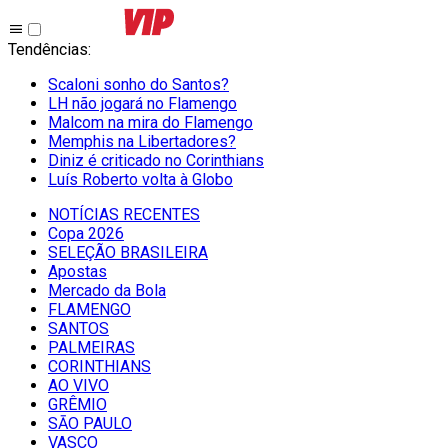
Tendências
:
Scaloni sonho do Santos?
LH não jogará no Flamengo
Malcom na mira do Flamengo
Memphis na Libertadores?
Diniz é criticado no Corinthians
Luís Roberto volta à Globo
NOTÍCIAS RECENTES
Copa 2026
SELEÇÃO BRASILEIRA
Apostas
Mercado da Bola
FLAMENGO
SANTOS
PALMEIRAS
CORINTHIANS
AO VIVO
GRÊMIO
SĀO PAULO
VASCO