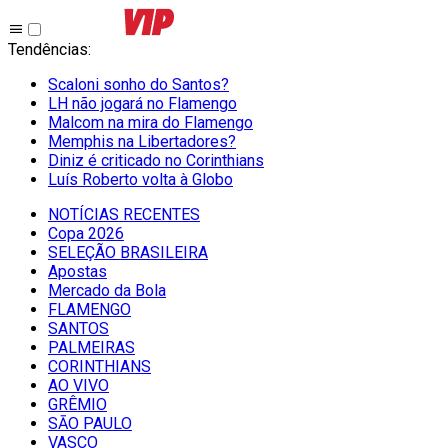
Tendências
:
Scaloni sonho do Santos?
LH não jogará no Flamengo
Malcom na mira do Flamengo
Memphis na Libertadores?
Diniz é criticado no Corinthians
Luís Roberto volta à Globo
NOTÍCIAS RECENTES
Copa 2026
SELEÇÃO BRASILEIRA
Apostas
Mercado da Bola
FLAMENGO
SANTOS
PALMEIRAS
CORINTHIANS
AO VIVO
GRÊMIO
SĀO PAULO
VASCO