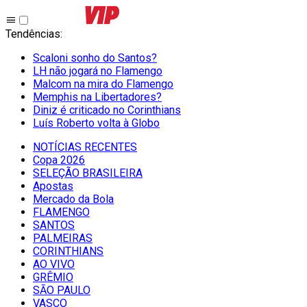
Tendências
:
Scaloni sonho do Santos?
LH não jogará no Flamengo
Malcom na mira do Flamengo
Memphis na Libertadores?
Diniz é criticado no Corinthians
Luís Roberto volta à Globo
NOTÍCIAS RECENTES
Copa 2026
SELEÇÃO BRASILEIRA
Apostas
Mercado da Bola
FLAMENGO
SANTOS
PALMEIRAS
CORINTHIANS
AO VIVO
GRÊMIO
SĀO PAULO
VASCO