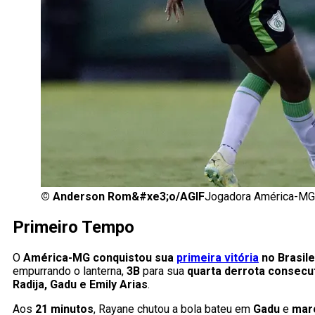
©
Anderson Rom&#xe3;o/AGIF
Jogadora América-MG
Primeiro Tempo
O
América-MG conquistou sua
primeira vitória
no Brasile
empurrando o lanterna,
3B
para sua
quarta derrota consecu
Radija, Gadu e Emily Arias
.
Aos
21 minutos
, Rayane chutou a bola bateu em
Gadu
e
marc