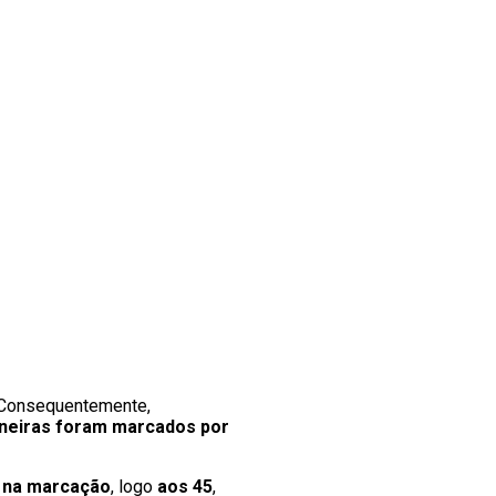
 Consequentemente,
mineiras foram marcados por
s na marcação
, logo
aos 45
,