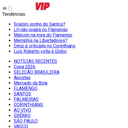
Tendências
:
Scaloni sonho do Santos?
LH não jogará no Flamengo
Malcom na mira do Flamengo
Memphis na Libertadores?
Diniz é criticado no Corinthians
Luís Roberto volta à Globo
NOTÍCIAS RECENTES
Copa 2026
SELEÇÃO BRASILEIRA
Apostas
Mercado da Bola
FLAMENGO
SANTOS
PALMEIRAS
CORINTHIANS
AO VIVO
GRÊMIO
SĀO PAULO
VASCO