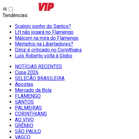
Tendências
:
Scaloni sonho do Santos?
LH não jogará no Flamengo
Malcom na mira do Flamengo
Memphis na Libertadores?
Diniz é criticado no Corinthians
Luís Roberto volta à Globo
NOTÍCIAS RECENTES
Copa 2026
SELEÇÃO BRASILEIRA
Apostas
Mercado da Bola
FLAMENGO
SANTOS
PALMEIRAS
CORINTHIANS
AO VIVO
GRÊMIO
SĀO PAULO
VASCO