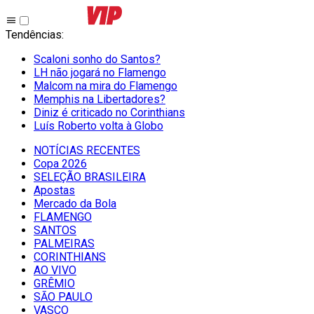
Tendências
:
Scaloni sonho do Santos?
LH não jogará no Flamengo
Malcom na mira do Flamengo
Memphis na Libertadores?
Diniz é criticado no Corinthians
Luís Roberto volta à Globo
NOTÍCIAS RECENTES
Copa 2026
SELEÇÃO BRASILEIRA
Apostas
Mercado da Bola
FLAMENGO
SANTOS
PALMEIRAS
CORINTHIANS
AO VIVO
GRÊMIO
SĀO PAULO
VASCO