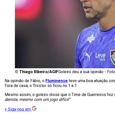
©
Thiago Ribeiro/AGIF
Goleiro deu a sua opinião - Foto
Na opinião de Fábio, o
Fluminense
teve uma boa atuação cont
Fora de casa, o Tricolor só ficou no 1 a 1.
Mesmo assim, o goleiro disse que o Time de Guerreiros fez
derrota, mesmo com um jogo difícil”
.
+
Siga-nos em