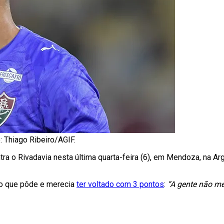
: Thiago Ribeiro/AGIF.
ra o Rivadavia nesta última quarta-feira (6), em Mendoza, na Arg
 o que pôde e merecia
ter voltado com 3 pontos
:
“A gente não me