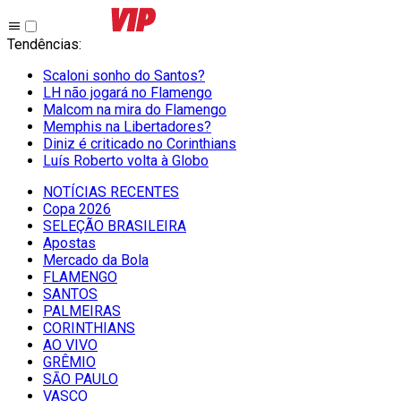
Tendências
:
Scaloni sonho do Santos?
LH não jogará no Flamengo
Malcom na mira do Flamengo
Memphis na Libertadores?
Diniz é criticado no Corinthians
Luís Roberto volta à Globo
NOTÍCIAS RECENTES
Copa 2026
SELEÇÃO BRASILEIRA
Apostas
Mercado da Bola
FLAMENGO
SANTOS
PALMEIRAS
CORINTHIANS
AO VIVO
GRÊMIO
SĀO PAULO
VASCO