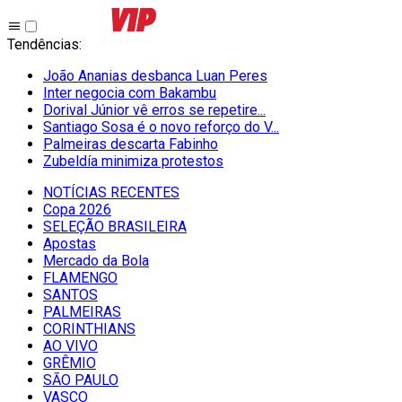
Tendências
:
João Ananias desbanca Luan Peres
Inter negocia com Bakambu
Dorival Júnior vê erros se repetire...
Santiago Sosa é o novo reforço do V...
Palmeiras descarta Fabinho
Zubeldía minimiza protestos
NOTÍCIAS RECENTES
Copa 2026
SELEÇÃO BRASILEIRA
Apostas
Mercado da Bola
FLAMENGO
SANTOS
PALMEIRAS
CORINTHIANS
AO VIVO
GRÊMIO
SĀO PAULO
VASCO