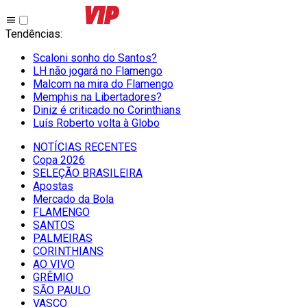
Tendências
:
Scaloni sonho do Santos?
LH não jogará no Flamengo
Malcom na mira do Flamengo
Memphis na Libertadores?
Diniz é criticado no Corinthians
Luís Roberto volta à Globo
NOTÍCIAS RECENTES
Copa 2026
SELEÇÃO BRASILEIRA
Apostas
Mercado da Bola
FLAMENGO
SANTOS
PALMEIRAS
CORINTHIANS
AO VIVO
GRÊMIO
SĀO PAULO
VASCO