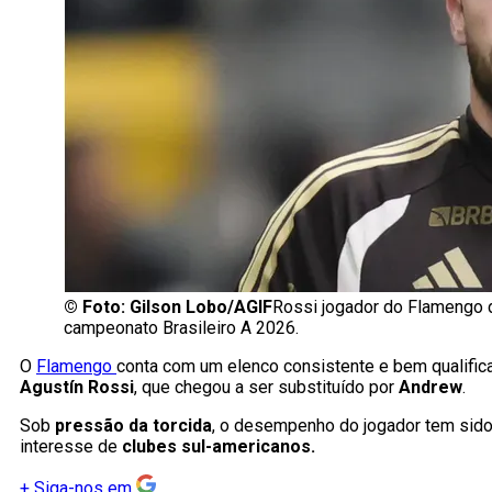
©
Foto: Gilson Lobo/AGIF
Rossi jogador do Flamengo d
campeonato Brasileiro A 2026.
O
Flamengo
conta com um elenco consistente e bem qualific
Agustín Rossi
, que chegou a ser substituído por
Andrew
.
Sob
pressão da torcida
, o desempenho do jogador tem sid
interesse de
clubes sul-americanos.
+
Siga-nos em