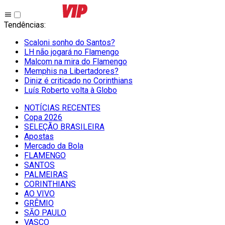
Tendências
:
Scaloni sonho do Santos?
LH não jogará no Flamengo
Malcom na mira do Flamengo
Memphis na Libertadores?
Diniz é criticado no Corinthians
Luís Roberto volta à Globo
NOTÍCIAS RECENTES
Copa 2026
SELEÇÃO BRASILEIRA
Apostas
Mercado da Bola
FLAMENGO
SANTOS
PALMEIRAS
CORINTHIANS
AO VIVO
GRÊMIO
SĀO PAULO
VASCO