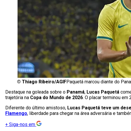
©
Thiago Ribeiro/AGIF
Paquetá marcou diante do Pan
Destaque na goleada sobre o
Panamá
,
Lucas Paquetá
começ
trajetória na
Copa do Mundo de 2026
. O placar terminou em 2
Diferente do último amistoso,
Lucas Paquetá teve um des
Flamengo
, liberdade para chegar na área adversária e tamb
+
Siga-nos em