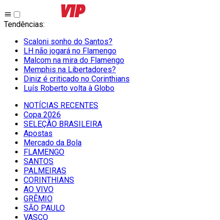
Tendências
:
Scaloni sonho do Santos?
LH não jogará no Flamengo
Malcom na mira do Flamengo
Memphis na Libertadores?
Diniz é criticado no Corinthians
Luís Roberto volta à Globo
NOTÍCIAS RECENTES
Copa 2026
SELEÇÃO BRASILEIRA
Apostas
Mercado da Bola
FLAMENGO
SANTOS
PALMEIRAS
CORINTHIANS
AO VIVO
GRÊMIO
SĀO PAULO
VASCO