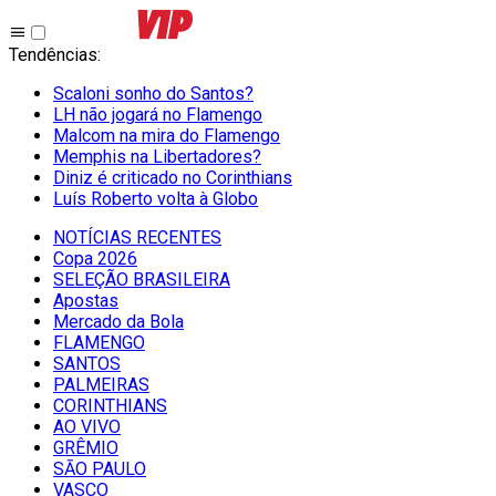
Tendências
:
Scaloni sonho do Santos?
LH não jogará no Flamengo
Malcom na mira do Flamengo
Memphis na Libertadores?
Diniz é criticado no Corinthians
Luís Roberto volta à Globo
NOTÍCIAS RECENTES
Copa 2026
SELEÇÃO BRASILEIRA
Apostas
Mercado da Bola
FLAMENGO
SANTOS
PALMEIRAS
CORINTHIANS
AO VIVO
GRÊMIO
SĀO PAULO
VASCO