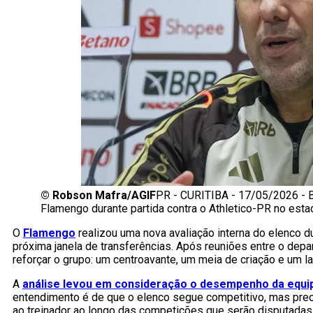
©
Robson Mafra/AGIF
PR - CURITIBA - 17/05/2026 -
Flamengo durante partida contra o Athletico-PR no est
O
Flamengo
realizou uma nova avaliação interna do elenco d
próxima janela de transferências. Após reuniões entre o depa
reforçar o grupo: um centroavante, um meia de criação e um la
A
análise levou em consideração o desempenho da equi
entendimento é de que o elenco segue competitivo, mas prec
ao treinador ao longo das competições que serão disputada