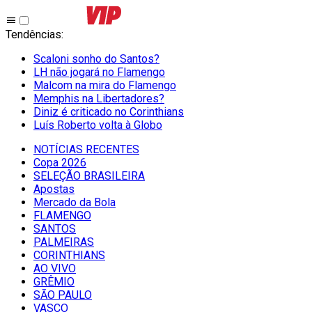
Tendências
:
Scaloni sonho do Santos?
LH não jogará no Flamengo
Malcom na mira do Flamengo
Memphis na Libertadores?
Diniz é criticado no Corinthians
Luís Roberto volta à Globo
NOTÍCIAS RECENTES
Copa 2026
SELEÇÃO BRASILEIRA
Apostas
Mercado da Bola
FLAMENGO
SANTOS
PALMEIRAS
CORINTHIANS
AO VIVO
GRÊMIO
SĀO PAULO
VASCO