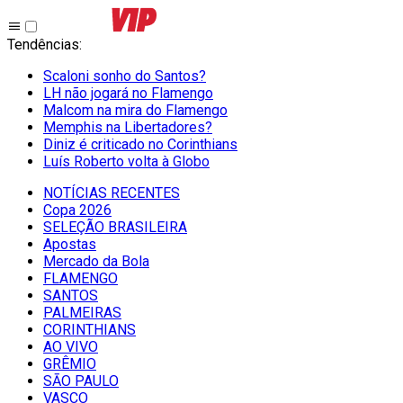
Tendências
:
Scaloni sonho do Santos?
LH não jogará no Flamengo
Malcom na mira do Flamengo
Memphis na Libertadores?
Diniz é criticado no Corinthians
Luís Roberto volta à Globo
NOTÍCIAS RECENTES
Copa 2026
SELEÇÃO BRASILEIRA
Apostas
Mercado da Bola
FLAMENGO
SANTOS
PALMEIRAS
CORINTHIANS
AO VIVO
GRÊMIO
SĀO PAULO
VASCO