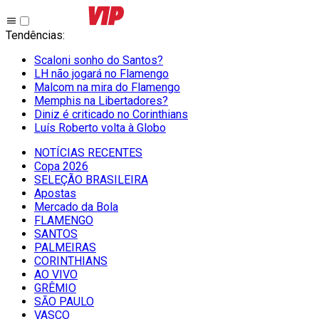
Tendências
:
Scaloni sonho do Santos?
LH não jogará no Flamengo
Malcom na mira do Flamengo
Memphis na Libertadores?
Diniz é criticado no Corinthians
Luís Roberto volta à Globo
NOTÍCIAS RECENTES
Copa 2026
SELEÇÃO BRASILEIRA
Apostas
Mercado da Bola
FLAMENGO
SANTOS
PALMEIRAS
CORINTHIANS
AO VIVO
GRÊMIO
SĀO PAULO
VASCO