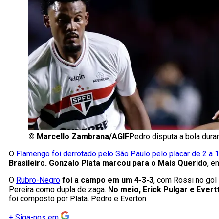
©
Marcello Zambrana/AGIF
Pedro disputa a bola dura
O
Flamengo foi derrotado pelo São Paulo pelo placar de 2 a 1
Brasileiro. Gonzalo Plata marcou para o Mais Querido
, e
O
Rubro-Negro
foi a campo em um 4-3-3
, com Rossi no gol
Pereira como dupla de zaga.
No meio, Erick Pulgar e Evert
foi composto por Plata, Pedro e Everton.
+
Siga-nos em