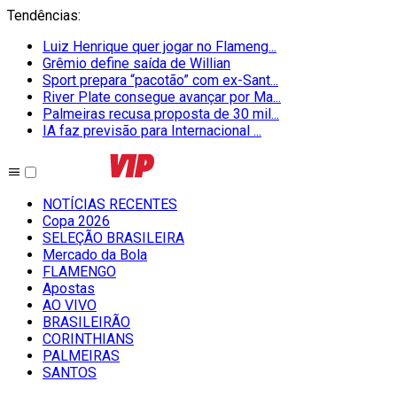
Tendências
:
Luiz Henrique quer jogar no Flameng...
Grêmio define saída de Willian
Sport prepara “pacotão” com ex-Sant...
River Plate consegue avançar por Ma...
Palmeiras recusa proposta de 30 mil...
IA faz previsão para Internacional ...
NOTÍCIAS RECENTES
Copa 2026
SELEÇÃO BRASILEIRA
Mercado da Bola
FLAMENGO
Apostas
AO VIVO
BRASILEIRÃO
CORINTHIANS
PALMEIRAS
SANTOS