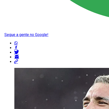
Segue a gente no Google!