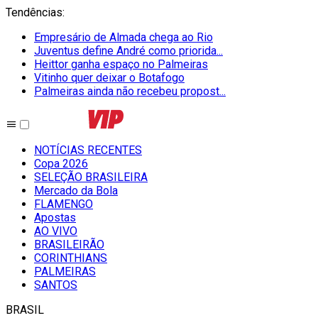
Tendências
:
Empresário de Almada chega ao Rio
Juventus define André como priorida...
Heittor ganha espaço no Palmeiras
Vitinho quer deixar o Botafogo
Palmeiras ainda não recebeu propost...
NOTÍCIAS RECENTES
Copa 2026
SELEÇÃO BRASILEIRA
Mercado da Bola
FLAMENGO
Apostas
AO VIVO
BRASILEIRÃO
CORINTHIANS
PALMEIRAS
SANTOS
BRASIL