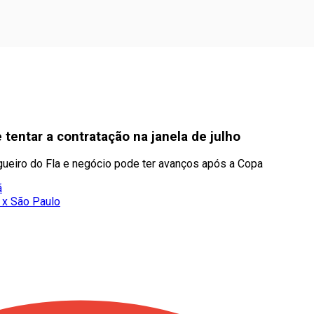
 tentar a contratação na janela de julho
agueiro do Fla e negócio pode ter avanços após a Copa
ã
 x São Paulo